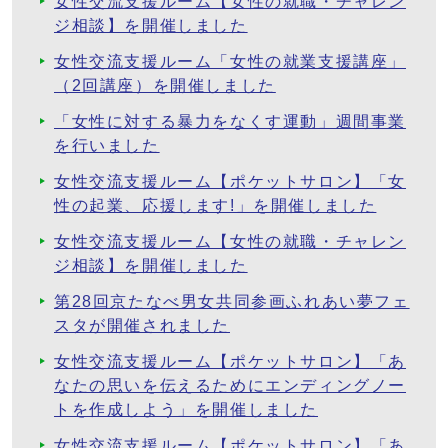
女性交流支援ルーム【女性の就職・チャレン
ジ相談】を開催しました
女性交流支援ルーム「女性の就業支援講座」
（2回講座）を開催しました
「女性に対する暴力をなくす運動」週間事業
を行いました
女性交流支援ルーム【ポケットサロン】「女
性の起業、応援します!」を開催しました
女性交流支援ルーム【女性の就職・チャレン
ジ相談】を開催しました
第28回京たなべ男女共同参画ふれあい夢フェ
スタが開催されました
女性交流支援ルーム【ポケットサロン】「あ
なたの思いを伝えるためにエンディングノー
トを作成しよう」を開催しました
女性交流支援ルーム【ポケットサロン】「あ