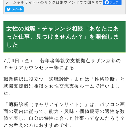
ソーシャルサイトへのリンクは別ウィンドウで開きます
女性の就職・チャレンジ相談「あなたにあ
った仕事、見つけませんか？」を開催しま
した
7月4日（金）、若年者等就労支援拠点サザン京都の
キャリアカウンセラー等による
職業選択に役立つ「適職診断」または「性格診断」と
就職支援個別相談を女性交流支援ルームで行いまし
た。
「適職診断（キャリアインサイト）」は、パソコン画
面の案内に従って、能力・興味・価値観等の適性を数
値で表し、自分の特性に合った仕事ってなんだろう？
とお考えの方におすすめです。