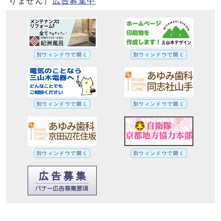
りません）
広告募集中
別ウィンドウで開く
別ウィンドウで開く
別ウィンドウで開く
別ウィンドウで開く
別ウィンドウで開く
別ウィンドウで開く
女性交流支援ルーム【女性の就職・チャレ