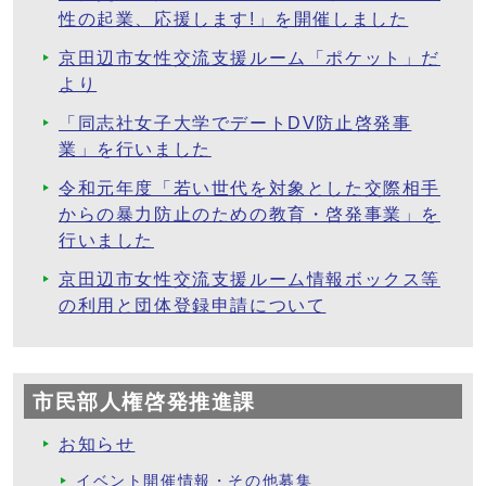
性の起業、応援します!」を開催しました
京田辺市女性交流支援ルーム「ポケット」だ
より
「同志社女子大学でデートDV防止啓発事
業」を行いました
令和元年度「若い世代を対象とした交際相手
からの暴力防止のための教育・啓発事業」を
行いました
京田辺市女性交流支援ルーム情報ボックス等
の利用と団体登録申請について
市民部人権啓発推進課
お知らせ
イベント開催情報・その他募集