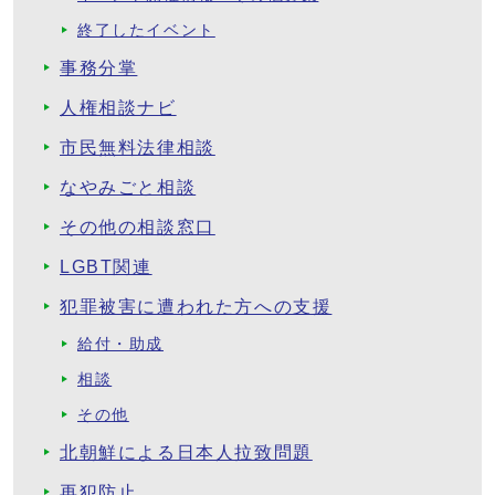
終了したイベント
事務分掌
人権相談ナビ
市民無料法律相談
なやみごと相談
その他の相談窓口
LGBT関連
犯罪被害に遭われた方への支援
給付・助成
相談
その他
北朝鮮による日本人拉致問題
再犯防止