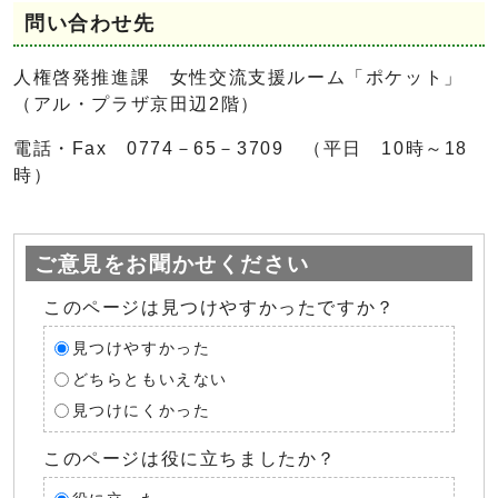
問い合わせ先
人権啓発推進課 女性交流支援ルーム「ポケット」
（アル・プラザ京田辺2階）
電話・Fax 0774－65－3709 （平日 10時～18
時）
ご意見をお聞かせください
このページは見つけやすかったですか？
見つけやすかった
どちらともいえない
見つけにくかった
このページは役に立ちましたか？