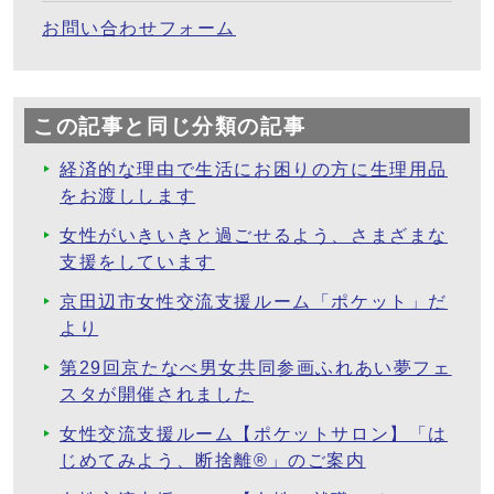
お問い合わせフォーム
この記事と同じ分類の記事
経済的な理由で生活にお困りの方に生理用品
をお渡しします
女性がいきいきと過ごせるよう、さまざまな
支援をしています
京田辺市女性交流支援ルーム「ポケット」だ
より
第29回京たなべ男女共同参画ふれあい夢フェ
スタが開催されました
女性交流支援ルーム【ポケットサロン】「は
じめてみよう、断捨離®」のご案内