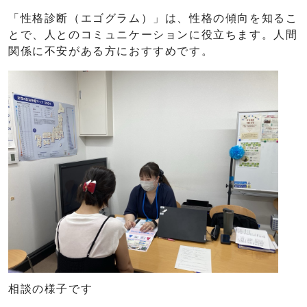
「性格診断（エゴグラム）」は、性格の傾向を知るこ
とで、人とのコミュニケーションに役立ちます。人間
関係に不安がある方におすすめです。
相談の様子です