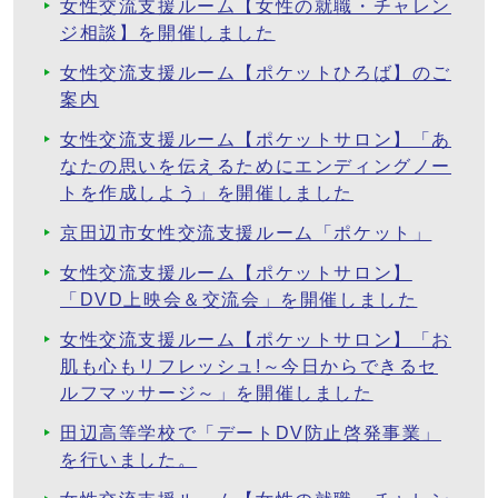
女性交流支援ルーム【女性の就職・チャレン
ジ相談】を開催しました
女性交流支援ルーム【ポケットひろば】のご
案内
女性交流支援ルーム【ポケットサロン】「あ
なたの思いを伝えるためにエンディングノー
トを作成しよう」を開催しました
京田辺市女性交流支援ルーム「ポケット」
女性交流支援ルーム【ポケットサロン】
「DVD上映会＆交流会」を開催しました
女性交流支援ルーム【ポケットサロン】「お
肌も心もリフレッシュ!～今日からできるセ
ルフマッサージ～」を開催しました
田辺高等学校で「デートDV防止啓発事業」
を行いました。