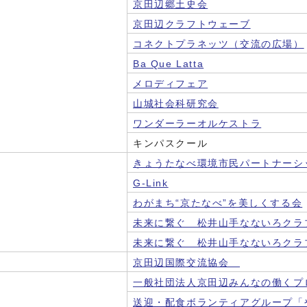
京田辺郷土史会
京田辺クラフトウェーブ
コネクトプラネッツ（交流の広場）
Ba Que Latta
メロディフェア
山城社会科研究会
ワンダーラーオルケストラ
キンパスクール
きょうたなべ環境市民パートナーシ
G-Link
わがまち“京たなべ”を美しくする会
未来に繋ぐ 松井山手なないろクラ
未来に繋ぐ 松井山手なないろクラ
京田辺国際交流協会
一般社団法人京田辺みんなの働くプ
送迎・配食ボランティアグループ「