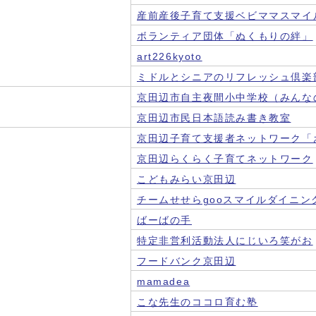
産前産後子育て支援ベビママスマイ
ボランティア団体「ぬくもりの絆」
art226kyoto
ミドルとシニアのリフレッシュ倶楽
京田辺市自主夜間小中学校（みんな
京田辺市民日本語読み書き教室
京田辺子育て支援者ネットワーク「
京田辺らくらく子育てネットワーク
こどもみらい京田辺
チームせせらgooスマイルダイニン
ばーばの手
特定非営利活動法人にじいろ笑がお
フードバンク京田辺
mamadea
こな先生のココロ育む塾