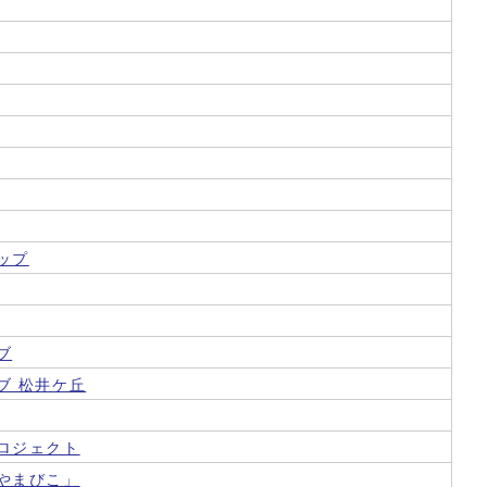
ップ
ブ
ブ 松井ケ丘
ロジェクト
やまびこ」