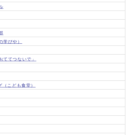
ル
部
の学びや）
おててつないで」
グ（こども食堂）