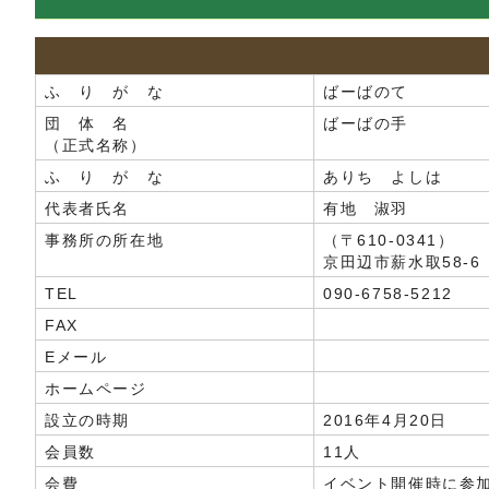
ふ り が な
ばーばのて
団 体 名
ばーばの手
（正式名称）
ふ り が な
ありち よしは
代表者氏名
有地 淑羽
事務所の所在地
（〒610-0341）
京田辺市薪水取58-6
TEL
090-6758-5212
FAX
Eメール
ホームページ
設立の時期
2016年4月20日
会員数
11人
会費
イベント開催時に参