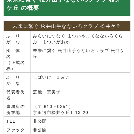
ケ丘 の概要
未来に繋ぐ 松井山手なないろクラブ 松井ケ丘
ふ り
みらいにつなぐ まついやまてなないろくら
が な
ぶ まついがおか
団 体
未来に繋ぐ 松井山手なないろクラブ 松井ケ
名
丘
（正式名
称）
ふ り
しばいけ えみこ
が な
代表者氏
芝池 恵美子
名
事務所の
（〒 610－0351）
所在地
京田辺市松井ケ丘1-13-20
TEL
非公開
ファック
非公開