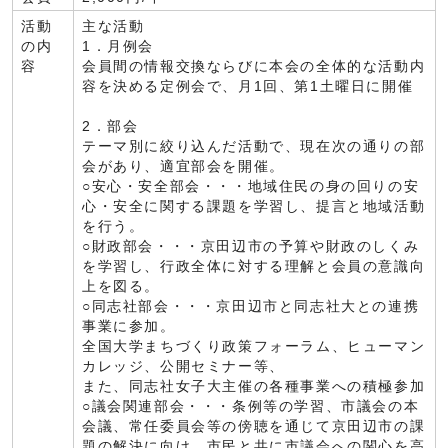
活動
主な活動
の内
1．月例会
容
会員間の情報交換ならびに本会の全体的な活動内
容を決める定例会で、月1回、第1土曜日に開催
2．部会
テーマ別に絞り込んだ活動で、現在次の通りの部
会があり、適宜部会を開催。
○安心・安全部会・・・地域住民の身の回りの安
心・安全に関する課題を学習し、提言と地域活動
を行う。
○財政部会・・・京田辺市の予算や財政のしくみ
を学習し、行政全体に対する理解と会員の意識向
上を図る。
○同志社部会・・・京田辺市と同志社大との連携
事業に参加。
全国大学まちづくり政策フォーラム、ヒューマン
カレッジ、公開セミナー等、
また、同志社女子大主催の各種事業への積極参加
○議会関連部会・・・条例等の学習、市議会の本
会議、常任委員会等の傍聴を通じて京田辺市の課
題の解決に向け、市民と共に市議会への関心を高