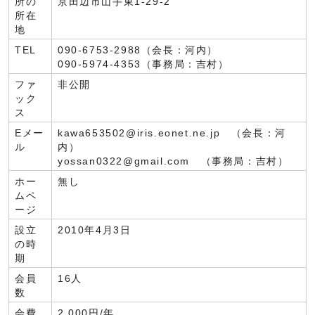
所の
京田辺市山手東1-29-2
所在
地
TEL
090-6753-2988（会長：河内）
090-5974-4353（事務局：吉村）
ファ
非公開
ック
ス
Eメー
kawa653502@iris.eonet.ne.jp
（会長：河
ル
内）
yossan0322@gmail.com
（事務局：吉村）
ホー
無し
ムペ
ージ
設立
2010年4月3日
の時
期
会員
16人
数
会費
2,000円/年