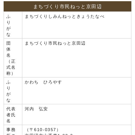
まちづくり市民ねっと京田辺
ふ
まちづくりしみんねっときょうたなべ
り
が
な
団
まちづくり市民ねっと京田辺
体
名
（正
式名
称）
ふ
かわち ひろやす
り
が
な
代表
河内 弘安
者氏
名
事務
（〒610-0357）