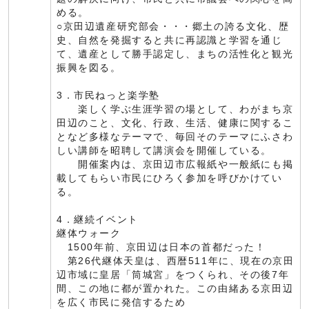
める。
○京田辺遺産研究部会・・・郷土の誇る文化、歴
史、自然を発掘すると共に再認識と学習を通じ
て、遺産として勝手認定し、まちの活性化と観光
振興を図る。
3．市民ねっと楽学塾
楽しく学ぶ生涯学習の場として、わがまち京
田辺のこと、文化、行政、生活、健康に関するこ
となど多様なテーマで、毎回そのテーマにふさわ
しい講師を昭聘して講演会を開催している。
開催案内は、京田辺市広報紙や一般紙にも掲
載してもらい市民にひろく参加を呼びかけてい
る。
4．継続イベント
継体ウォーク
1500年前、京田辺は日本の首都だった！
第26代継体天皇は、西暦511年に、現在の京田
辺市域に皇居「筒城宮」をつくられ、その後7年
間、この地に都が置かれた。この由緒ある京田辺
を広く市民に発信するため