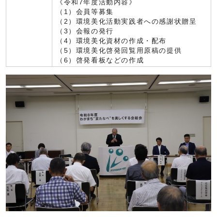
《令和7年度活動内容》
（1）会員等募集
（2）環境美化活動実践者への感謝状贈呈
（3）会報の発行
（4）環境美化資材の作成・配布
（5）環境美化啓発回覧用原稿の提供
（6）啓発看板などの作成