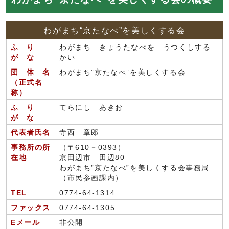
わがまち“京たなべ”を美しくする会
ふ り
わがまち きょうたなべを うつくしする
が な
かい
団 体 名
わがまち”京たなべ”を美しくする会
（正式名
称）
ふ り
てらにし あきお
が な
代表者氏名
寺西 章郎
事務所の所
（〒610－0393）
在地
京田辺市 田辺80
わがまち”京たなべ”を美しくする会事務局
（市民参画課内）
TEL
0774-64-1314
ファックス
0774-64-1305
Eメール
非公開