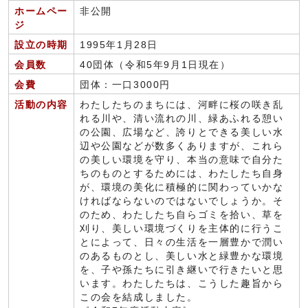
ホームペー
非公開
ジ
設立の時期
1995年1月28日
会員数
40団体（令和5年9月1日現在）
会費
団体：一口3000円
活動の内容
わたしたちのまちには、河畔に桜の咲き乱
れる川や、清い流れの川、緑あふれる憩い
の公園、広場など、誇りとできる美しい水
辺や公園などが数多くありますが、これら
の美しい環境を守り、本当の意味で自分た
ちのものとするためには、わたしたち自身
が、環境の美化に積極的に関わっていかな
ければならないのではないでしょうか。そ
のため、わたしたち自らゴミを拾い、草を
刈り、美しい環境づくりを主体的に行うこ
とによって、日々の生活を一層豊かで潤い
のあるものとし、美しい水と緑豊かな環境
を、子や孫たちに引き継いで行きたいと思
います。わたしたちは、こうした趣旨から
この会を結成しました。