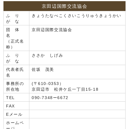
京田辺国際交流協会
ふ り
きょうたなべこくさいこうりゅうきょうかい
が な
団 体
京田辺国際交流協会
名
（正式名
称）
ふ り
ささか しげみ
が な
代表者氏
佐坂 茂美
名
事務所の
(〒610-0353）
所在地
京田辺市 松井ケ丘一丁目15-18
TEL
090-7348ー6672
FAX
Eメール
ホームペ
ージ