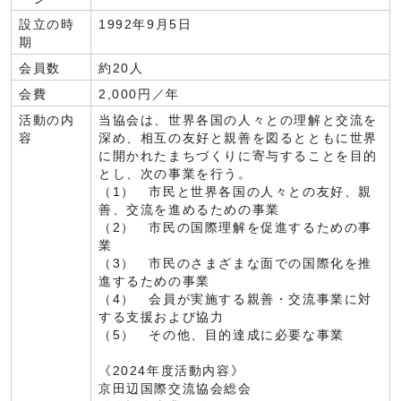
設立の時
1992年9月5日
期
会員数
約20人
会費
2,000円／年
活動の内
当協会は、世界各国の人々との理解と交流を
容
深め、相互の友好と親善を図るとともに世界
に開かれたまちづくりに寄与することを目的
とし、次の事業を行う。
（1） 市民と世界各国の人々との友好、親
善、交流を進めるための事業
（2） 市民の国際理解を促進するための事
業
（3） 市民のさまざまな面での国際化を推
進するための事業
（4） 会員が実施する親善・交流事業に対
する支援および協力
（5） その他、目的達成に必要な事業
《2024年度活動内容》
京田辺国際交流協会総会