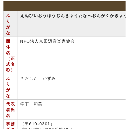
ふ
えぬぴいおうほうじんきょうたなべおんがくかきょう
り
が
な
団
NPO法人京田辺音楽家協会
体
名
（正
式名
称）
ふ
さおした かずみ
り
が
な
代表
竿下 和美
者氏
名
事務
（〒610-0301）