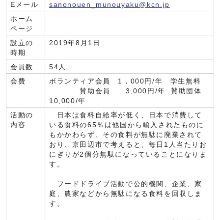
Eメール
sanonouen_munouyaku@kcn.jp
ホーム
ページ
設立の
2019年8月1日
時期
会員数
54人
会費
ボランティア会員 1，000円/年 学生無料
賛助会員 3,000円/年 賛助団体
10,000/年
活動の
日本は食料自給率が低く、日本で消費して
内容
いる食料の65％は他国から輸入されたものに
もかかわらず、その食料が無駄に廃棄されて
おり、京田辺市で考えると、毎日1人当たりお
にぎりが2個分無駄になっていることになりま
す。
フードドライブ活動で公的機関、企業、家
庭、農家などから無駄になる食料を回収しま
す。