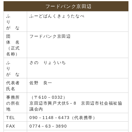
フードバンク京田辺
ふ
ふーどばんくきょうたなべ
り
が な
団
フードバンク京田辺
体 名
（正式
名称）
ふ
さの りょういち
り
が な
代表者
佐野 良一
氏名
事務所
（〒610－0332）
の所在
京田辺市興戸犬伏5－8 京田辺市社会福祉協
地
議会内
TEL
090－1148－6473（代表携帯）
FAX
0774－63－3890