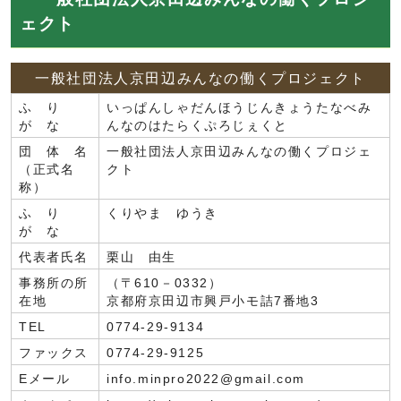
ェクト
一般社団法人京田辺みんなの働くプロジェクト
ふ り
いっぱんしゃだんほうじんきょうたなべみ
が な
んなのはたらくぷろじぇくと
団 体 名
一般社団法人京田辺みんなの働くプロジェ
（正式名
クト
称）
ふ り
くりやま ゆうき
が な
代表者氏名
栗山 由生
事務所の所
（〒610－0332）
在地
京都府京田辺市興戸小モ詰7番地3
TEL
0774-29-9134
ファックス
0774-29-9125
Eメール
info.minpro2022@gmail.com