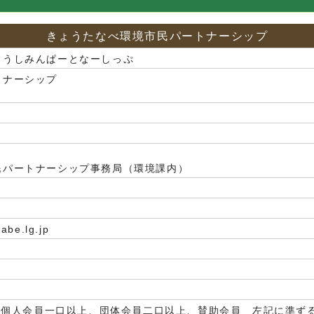
きょうたなべ環境市民パートナーシップ
ょうしみんぱーとなーしっぷ
トナーシップ
民パートナーシップ事務局（環境課内）
abe.lg.jp
円（個人会員一口以上、団体会員二口以上、賛助会員 左記に準ず