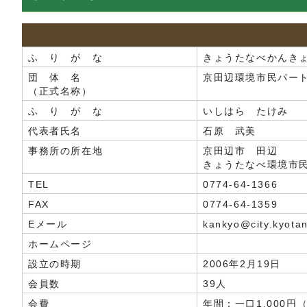
ふ り が な
きょうたなべかんき
団 体 名
京田辺環境市民パー
（正式名称）
ふ り が な
いしはら たけみ
代表者氏名
石原 武美
事務所の所在地
京田辺市 田辺
きょうたなべ環境市
TEL
0774-64-1366
FAX
0774-64-1359
Eメール
kankyo@city.kyotan
ホームページ
設立の時期
2006年2月19日
会員数
39人
会費
年間：一口1,000