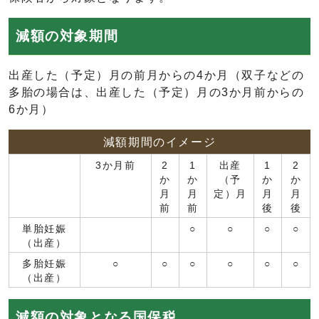
減額の対象期間
出産した（予定）月の前月からの4か月（双子などの
多胎の場合は、出産した（予定）月の3か月前からの
6か月）
減額期間のイメージ
3か月前
2
1
出産
1
2
か
か
（予
か
か
月
月
定）月
月
月
前
前
後
後
単胎妊娠
○
○
○
○
（出産）
多胎妊娠
○
○
○
○
○
○
（出産）
減額の対象となる国保税