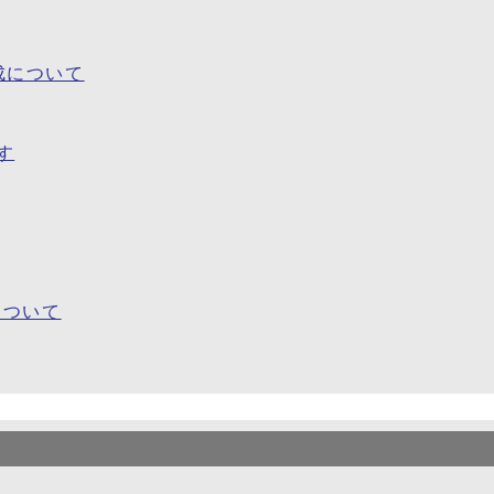
成について
す
について