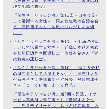
活改善推進員 兎子尾正文さん 「趣味の料
理で地域に貢献」
『個性キラリ☆自分流』第12回～自治会長と
して活躍する女性～ 同志社住宅地自治会会
長 津田節子さん「地域のつながりを大切
に」
『個性キラリ☆自分流』第11回～列車の運転
士として活躍する女性～ 近畿日本鉄道株式
会社新田辺列車区運転士 佐藤有希さん「夢
は特急の運転士」
『個性キラリ☆自分流』第10回～理工系分野
の研究者として活躍する女性～ 同志社大学
生命医科学部医情報学科准教授 飛龍志津子
さん「楽しく研究、楽しく育児」
『個性キラリ☆自分流』第9回～児童デイサ
ービス事業所で責任者として活躍する女性
～ 児童デイサービス・ちいろば管理者 西