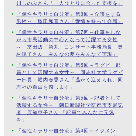
川しのぶさん「一人ひとりに合った支援を」
『個性キラリ☆自分流』第8回～介護をする
男性～ 脇田和喜さん「愛情を持って介護」
『個性キラリ☆自分流』第7回～仕事をしな
がら市民活動の中心となって活躍する女性
～ 京田辺「第九」コンサート事務局長 奥
村陽子さん「みんなの夢をみんなで実現」
『個性キラリ☆自分流』第6回～ラグビー部
員として活躍する女性～ 同志社大学ラグビ
ー部員 堀内春香さん「温かく迎えられ、同
志社の自由を感じます」
『個性キラリ☆自分流』第5回～記者として
活躍する女性～ 朝日新聞社学研都市支局記
者 原知恵子さん 「記事でみんなに元気
を」
『個性キラリ☆自分流』第4回～イクメン