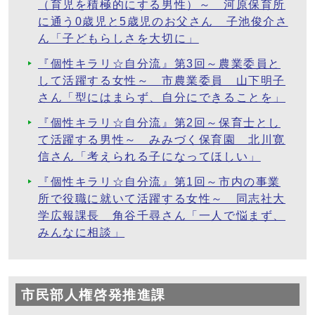
（育児を積極的にする男性）～ 河原保育所
に通う0歳児と5歳児のお父さん 子池俊介さ
ん「子どもらしさを大切に」
『個性キラリ☆自分流』第3回～農業委員と
して活躍する女性～ 市農業委員 山下明子
さん「型にはまらず、自分にできることを」
『個性キラリ☆自分流』第2回～保育士とし
て活躍する男性～ みみづく保育園 北川寛
信さん「考えられる子になってほしい」
『個性キラリ☆自分流』第1回～市内の事業
所で役職に就いて活躍する女性～ 同志社大
学広報課長 角谷千尋さん「一人で悩まず、
みんなに相談」
市民部人権啓発推進課