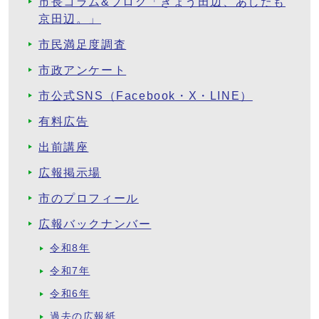
市長コラム&ブログ「きょう田辺、あしたも
京田辺。」
市民満足度調査
市政アンケート
市公式SNS（Facebook・X・LINE）
有料広告
出前講座
広報掲示場
市のプロフィール
広報バックナンバー
令和8年
令和7年
令和6年
過去の広報紙