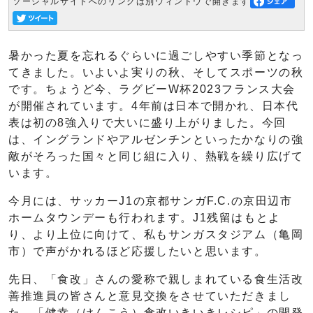
ソーシャルサイトへのリンクは別ウィンドウで開きます
暑かった夏を忘れるぐらいに過ごしやすい季節となっ
てきました。いよいよ実りの秋、そしてスポーツの秋
です。ちょうど今、ラグビーW杯2023フランス大会
が開催されています。4年前は日本で開かれ、日本代
表は初の8強入りで大いに盛り上がりました。今回
は、イングランドやアルゼンチンといったかなりの強
敵がそろった国々と同じ組に入り、熱戦を繰り広げて
います。
今月には、サッカーJ1の京都サンガF.C.の京田辺市
ホームタウンデーも行われます。J1残留はもとよ
り、より上位に向けて、私もサンガスタジアム（亀岡
市）で声がかれるほど応援したいと思います。
先日、「食改」さんの愛称で親しまれている食生活改
善推進員の皆さんと意見交換をさせていただきまし
た。「健幸（けんこう）食改いきいきレシピ」の開発