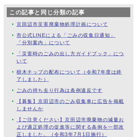
この記事と同じ分類の記事
京田辺市災害廃棄物処理計画について
市公式LINEによる「ごみの収集日通知」
「分別案内」について
「災害時のごみの出し方ガイドブック」につ
いて
樹木チップの配布について（令和7年度は終
了しました）
ごみの持ち去り行為は条例違反です
【募集】京田辺市のごみ収集車に広告を掲載
しませんか
【ご注意ください】京田辺市廃棄物の減量お
よび適正処理の促進等に関する条例を一部改
正しました。（令和3年7月1日施行）