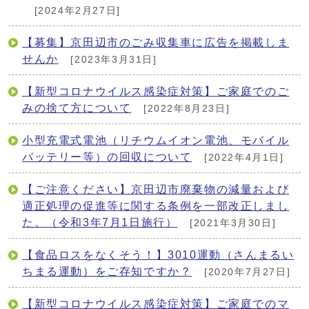
[2024年2月27日]
【募集】京田辺市のごみ収集車に広告を掲載しま
せんか
[2023年3月31日]
【新型コロナウイルス感染症対策】ご家庭でのご
みの捨て方について
[2022年8月23日]
小型充電式電池（リチウムイオン電池、モバイル
バッテリー等）の回収について
[2022年4月1日]
【ご注意ください】京田辺市廃棄物の減量および
適正処理の促進等に関する条例を一部改正しまし
た。（令和3年7月1日施行）
[2021年3月30日]
【食品ロスをなくそう！】3010運動（さんまるい
ちまる運動）をご存知ですか？
[2020年7月27日]
【新型コロナウイルス感染症対策】ご家庭でのマ