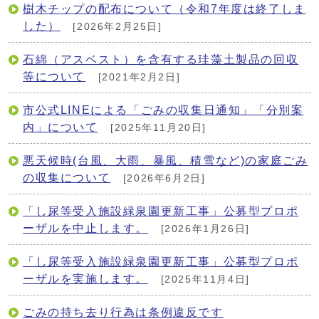
樹木チップの配布について（令和7年度は終了しま
した）
[2026年2月25日]
石綿（アスベスト）を含有する珪藻土製品の回収
等について
[2021年2月2日]
市公式LINEによる「ごみの収集日通知」「分別案
内」について
[2025年11月20日]
悪天候時(台風、大雨、暴風、積雪など)の家庭ごみ
の収集について
[2026年6月2日]
「し尿等受入施設緑泉園更新工事」公募型プロポ
ーザルを中止します。
[2026年1月26日]
「し尿等受入施設緑泉園更新工事」公募型プロポ
ーザルを実施します。
[2025年11月4日]
ごみの持ち去り行為は条例違反です