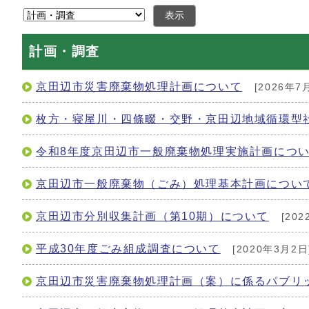
表示
計画・調査
京田辺市災害廃棄物処理計画について
[2026年7
枚方・寝屋川・四條畷・交野・京田辺地域循環型
令和8年度京田辺市一般廃棄物処理実施計画につ
京田辺市一般廃棄物（ごみ）処理基本計画について
京田辺市分別収集計画（第10期）について
[202
平成30年度ごみ組成調査について
[2020年3月2日
京田辺市災害廃棄物処理計画（案）に係るパブリ