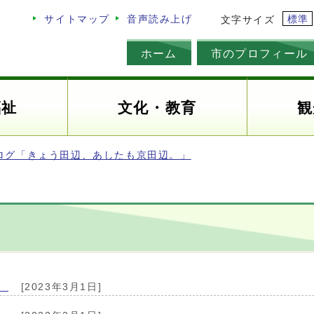
標準
サイトマップ
音声読み上げ
文字サイズ
ホーム
市のプロフィール
福祉
文化・教育
観
ログ「きょう田辺、あしたも京田辺。」
）
[2023年3月1日]