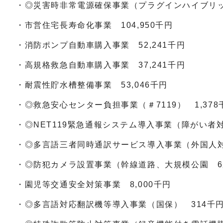
・◎災害時非常電源確保事業（プラグインハイブリッド
・市営住宅長寿命化事業 104,950千円
・消防ポンプ自動車購入事業 52,241千円
・高規格救急自動車購入事業 37,241千円
・耐震性貯水槽整備事業 53,046千円
・◎救急安心センター負担事業（＃7119） 1,378
・◎NET119緊急通報システム導入事業（障がい者対
・◎多言語三者同時通訳サービス導入事業（外国人対
・◎防犯カメラ設置事業（幹線道路、大規模公園 6
・園児等交通安全対策事業 8,000千円
・◎多言語対応翻訳機等導入事業（国保） 314千