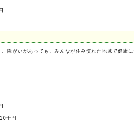
円
、障がいがあっても、みんなが住み慣れた地域で健康に
円
円
10千円