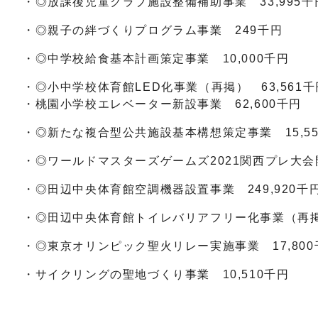
・◎放課後児童クラブ施設整備補助事業 33,995千
・◎親子の絆づくりプログラム事業 249千円
・◎中学校給食基本計画策定事業 10,000千円
・◎小中学校体育館LED化事業（再掲） 63,561千
・桃園小学校エレベーター新設事業 62,600千円
・◎新たな複合型公共施設基本構想策定事業 15,55
・◎ワールドマスターズゲームズ2021関西プレ大会開
・◎田辺中央体育館空調機器設置事業 249,920千
・◎田辺中央体育館トイレバリアフリー化事業（再掲）
・◎東京オリンピック聖火リレー実施事業 17,800
・サイクリングの聖地づくり事業 10,510千円