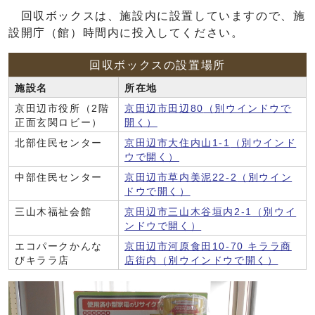
回収ボックスは、施設内に設置していますので、施
設開庁（館）時間内に投入してください。
回収ボックスの設置場所
施設名
所在地
京田辺市役所（2階
京田辺市田辺80
（別ウインドウで
正面玄関ロビー）
開く）
北部住民センター
京田辺市大住内山1-1
（別ウインド
ウで開く）
中部住民センター
京田辺市草内美泥22-2
（別ウイン
ドウで開く）
三山木福祉会館
京田辺市三山木谷垣内2-1
（別ウイ
ンドウで開く）
エコパークかんな
京田辺市河原食田10-70 キララ商
びキララ店
店街内
（別ウインドウで開く）