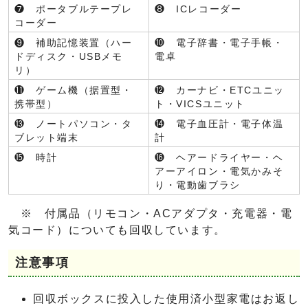
❼ ポータブルテープレ
❽ ICレコーダー
コーダー
❾ 補助記憶装置（ハー
❿ 電子辞書・電子手帳・
ドディスク・USBメモ
電卓
リ）
⓫ ゲーム機（据置型・
⓬ カーナビ・ETCユニッ
携帯型）
ト・VICSユニット
⓭ ノートパソコン・タ
⓮ 電子血圧計・電子体温
ブレット端末
計
⓯ 時計
⓰ ヘアードライヤー・ヘ
アーアイロン・電気かみそ
り・電動歯ブラシ
※ 付属品（リモコン・ACアダプタ・充電器・電
気コード）についても回収しています。
注意事項
回収ボックスに投入した使用済小型家電はお返し