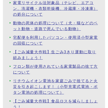
家電リサイクル法対象品（テレビ、エアコ
ン、洗濯機・衣類乾燥機、冷蔵庫・冷凍庫）
の処分について
動物の死体の処理について（犬・猫などのペ
ット動物・道路で死んでいる動物）
宅配便を利用したパソコン・使用済小型家電
の回収について
【ごみ減量大作戦】生ごみ3きり運動に取り
組みましょう！
フロン類が使用されている家電製品の捨て方
について
リチウムイオン電池を家庭ごみで捨てると火
災を引き起こします！（小型充電式電池・ボ
タン電池の処理について）
【ごみ減量大作戦】食品ロスを減らしましょ
う！