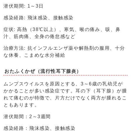
潜伏期間: 1～3日
感染経路: 飛沫感染、接触感染
症状: 高熱（38℃以上）、寒気、喉の痛み、咳、鼻
汁、筋肉痛、全身の倦怠感など
治療方法: 抗インフルエンザ薬や解熱剤の服用、十分
な休養、こまめな水分補給
おたふくかぜ（流行性耳下腺炎）
ムンプスウイルスを原因とする、3～6歳の乳幼児が
かかることが多い感染症です。耳の下（耳下腺）が腫
れて痛むのが特徴で、片方だけでなく両方が腫れるこ
ともあります。
潜伏期間：2～3週間
感染経路：飛沫感染、接触感染