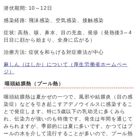
潜伏期間: 10～12日
感染経路: 飛沫感染、空気感染、接触感染
症状: 高熱、咳、鼻水、目の充血、発疹（発熱後3～4
日目に顔から始まり、全身に広がる）
治療方法: 症状を和らげる対症療法が中心
麻しん（はしか）について（厚生労働省ホームペー
ジ）
咽頭結膜熱（プール熱）
咽頭結膜熱は夏かぜの一つで、風邪や結膜炎（目の感
染症）などを引き起こすアデノウイルスに感染するこ
とで発症します。特に5歳以下の乳幼児に多くみら
れ、伝染力が強いのも特徴です。発生は年間を通じて
みられますが、季節的には夏に多いです。かつてはプ
ールの水を介して流行することが多いので、プール熱