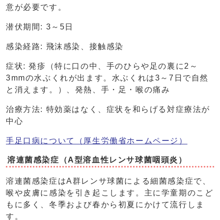
意が必要です。
潜伏期間: 3～5日
感染経路: 飛沫感染、接触感染
症状: 発疹（特に口の中、手のひらや足の裏に2～
3mmの水ぶくれが出ます。水ぶくれは3～7日で自然
と消えます。）、発熱、手・足・喉の痛み
治療方法: 特効薬はなく、症状を和らげる対症療法が
中心
手足口病について（厚生労働省ホームページ）
溶連菌感染症（A型溶血性レンサ球菌咽頭炎）
溶連菌感染症はA群レンサ球菌による細菌感染症で、
喉や皮膚に感染を引き起こします。主に学童期のこど
もに多く、冬季および春から初夏にかけて流行しま
す。