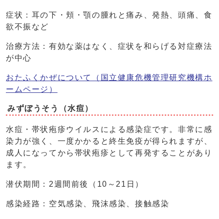
症状：耳の下・頬・顎の腫れと痛み、発熱、頭痛、食
欲不振など
治療方法：有効な薬はなく、症状を和らげる対症療法
が中心
おたふくかぜについて（国立健康危機管理研究機構ホ
ームページ）
みずぼうそう（水痘）
水痘・帯状疱疹ウイルスによる感染症です。非常に感
染力が強く、一度かかると終生免疫が得られますが、
成人になってから帯状疱疹として再発することがあり
ます。
潜伏期間：2週間前後（10～21日）
感染経路：空気感染、飛沫感染、接触感染