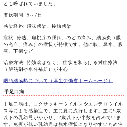
とも呼ばれていました。
潜伏期間: 5～7日
感染経路: 飛沫感染、接触感染
症状: 発熱、扁桃腺の腫れ、のどの痛み、結膜炎（眼
の充血、痛み）の症状が特徴です。他に咳、鼻水、腹
痛、下痢など
治療方法: 特効薬はなく、 症状を和らげる対症療法
（解熱剤や水分補給）が中心
咽頭結膜熱について（厚生労働省ホームページ）
手足口病
手足口病は、コクサッキーウイルスやエンテロウイル
ス等による感染症で、主に夏に流行します。主に5歳
以下の乳幼児がかかり、2歳以下が半数を占めていま
す。免疫が低い乳幼児は脱水症状になりやすいため注