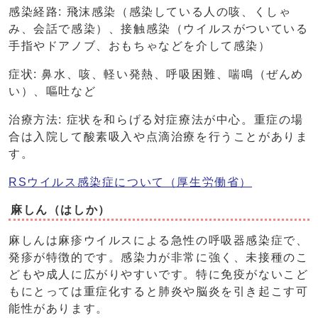
感染経路: 飛沫感染（感染している人の咳、くしゃ
み、会話で感染）、接触感染（ウイルスがついている
手指やドアノブ、おもちゃなどを介して感染）
症状: 鼻水、咳、軽い発熱、呼吸困難、喘鳴（ぜんめ
い）、嘔吐など
治療方法: 症状を和らげる対症療法が中心。重症の場
合は入院して酸素吸入や点滴治療を行うことがありま
す。
RSウイルス感染症について（厚生労働省）
麻しん（はしか）
麻しんは麻疹ウイルスによる急性の呼吸器感染症で、
発疹が特徴的です。感染力が非常に強く、未接種のこ
どもや成人に広がりやすいです。特に免疫がないこど
もにとっては重症化すると肺炎や脳炎を引き起こす可
能性があります。