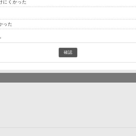
けにくかった
かった
。
確認