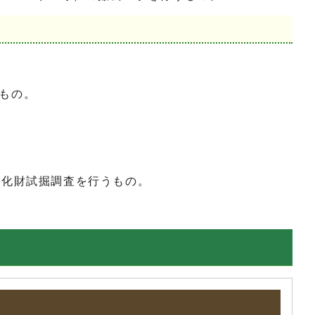
もの。
文化財試掘調査を行うもの。