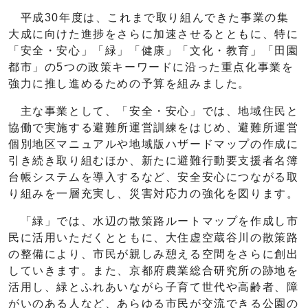
平成30年度は、これまで取り組んできた事業の集
大成に向けた進捗をさらに加速させるとともに、特に
「安全・安心」「緑」「健康」「文化・教育」「田園
都市」の5つの政策キーワードに沿った重点化事業を
強力に推し進めるための予算を組みました。
主な事業として、「安全・安心」では、地域住民と
協働で実施する避難所運営訓練をはじめ、避難所運営
個別地区マニュアルや地域版ハザードマップの作成に
引き続き取り組むほか、新たに避難行動要支援者名簿
台帳システムを導入するなど、安全安心につながる取
り組みを一層充実し、災害対応力の強化を図ります。
「緑」では、水辺の散策路ルートマップを作成し市
民に活用いただくとともに、大住虚空蔵谷川の散策路
の整備により、市民が親しみ憩える空間をさらに創出
していきます。また、京都府農業総合研究所の跡地を
活用し、緑とふれあいながら子育て世代や高齢者、障
がいのある人など、あらゆる市民が交流できる公園の