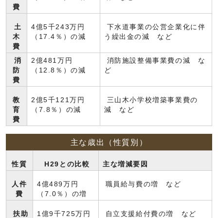
費
土
4億5千243万円
下水道事業の公営企業化に伴
木
（17.4％）の減
う繰出金の減 など
費
消
2億481万円
消防施設整備事業費の減 な
防
（12.8％）の減
ど
費
教
2億5千121万円
三山木小学校増築事業費の
育
（7.8％）の減
減 など
費
主な歳出（性質別）
性質
H29との比較
主な増減要因
人件
4億489万円
職員給与費の増 など
費
（7.0％）の増
扶助
1億9千725万円
自立支援給付費の増 など