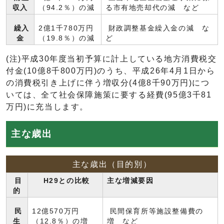
収入
（94.2％）の減
る市有地売却代の減 など
繰入
2億1千780万円
財政調整基金繰入金の減 な
金
（19.8％）の減
ど
(注)平成30年度当初予算に計上している地方消費税交
付金(10億8千800万円)のうち、平成26年4月1日から
の消費税引き上げに伴う増収分(4億8千90万円)につ
いては、全て社会保障施策に要する経費(95億3千81
万円)に充当します。
主な歳出
主な歳出（目的別）
目
H29との比較
主な増減要因
的
民
12億570万円
民間保育所等施設整備費の
生
（12.8％）の増
増 など