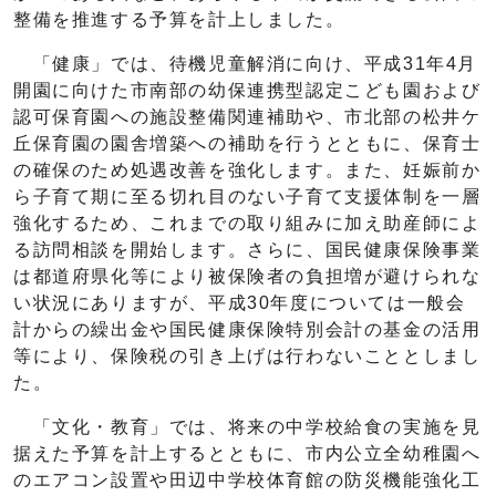
整備を推進する予算を計上しました。
「健康」では、待機児童解消に向け、平成31年4月
開園に向けた市南部の幼保連携型認定こども園および
認可保育園への施設整備関連補助や、市北部の松井ケ
丘保育園の園舎増築への補助を行うとともに、保育士
の確保のため処遇改善を強化します。また、妊娠前か
ら子育て期に至る切れ目のない子育て支援体制を一層
強化するため、これまでの取り組みに加え助産師によ
る訪問相談を開始します。さらに、国民健康保険事業
は都道府県化等により被保険者の負担増が避けられな
い状況にありますが、平成30年度については一般会
計からの繰出金や国民健康保険特別会計の基金の活用
等により、保険税の引き上げは行わないこととしまし
た。
「文化・教育」では、将来の中学校給食の実施を見
据えた予算を計上するとともに、市内公立全幼稚園へ
のエアコン設置や田辺中学校体育館の防災機能強化工