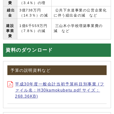
費
（3.4％）の増
繰出
3億738万円
公共下水道事業の公営企業化
金
（14.3％）の減
に伴う繰出金の減 など
建設
1億6千559万円
三山木小学校増築事業費の
事業
（7.8％）の減
減 など
費
資料のダウンロード
予算の説明資料など
平成30年度一般会計当初予算科目別事業 (フ
ァイル名：H30kamokubetu.pdf サイズ：
268.36KB)