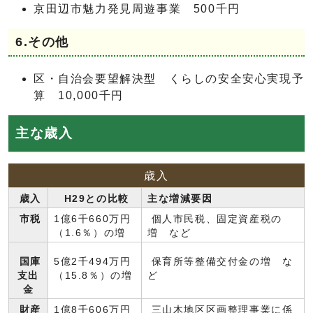
京田辺市魅力発見周遊事業 500千円
6.その他
区・自治会要望解決型 くらしの安全安心実現予
算 10,000千円
主な歳入
歳入
歳入
H29との比較
主な増減要因
市税
1億6千660万円
個人市民税、固定資産税の
（1.6％）の増
増 など
国庫
5億2千494万円
保育所等整備交付金の増 な
支出
（15.8％）の増
ど
金
財産
1億8千606万円
三山木地区区画整理事業に係