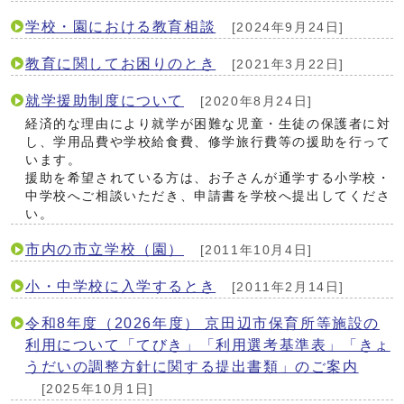
学校・園における教育相談
[2024年9月24日]
教育に関してお困りのとき
[2021年3月22日]
就学援助制度について
[2020年8月24日]
経済的な理由により就学が困難な児童・生徒の保護者に対
し、学用品費や学校給食費、修学旅行費等の援助を行って
います。
援助を希望されている方は、お子さんが通学する小学校・
中学校へご相談いただき、申請書を学校へ提出してくださ
い。
市内の市立学校（園）
[2011年10月4日]
小・中学校に入学するとき
[2011年2月14日]
令和8年度（2026年度） 京田辺市保育所等施設の
利用について「てびき」「利用選考基準表」「きょ
うだいの調整方針に関する提出書類」のご案内
[2025年10月1日]