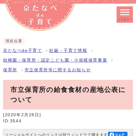
メニュー
スマートフォン表示用の情報をスキップ
現在位置
京たなべde子育て
妊娠・子育て情報
幼稚園・保育所・認定こども園・小規模保育事業
保育所
市立保育所等に関するお知らせ
市立保育所の給食食材の産地公表に
ついて
[2020年2月28日]
ID:3544
ソーシャルサイトへのリンクは別ウィンドウで開きます