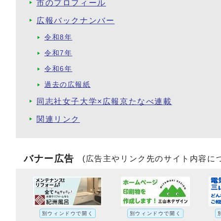
市のプロフィール
広報バックナンバー
令和8年
令和7年
令和6年
過去の広報紙
同志社女子大学×広報京たなべ連載
関連リンク
バナー広告
(広告主やリンク先のサイト内容に
別ウィンドウで開く
別ウィンドウで開く