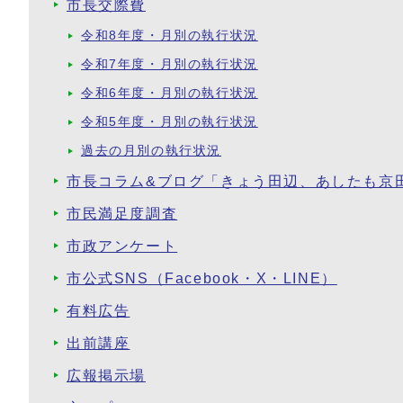
市長交際費
令和8年度・月別の執行状況
令和7年度・月別の執行状況
令和6年度・月別の執行状況
令和5年度・月別の執行状況
過去の月別の執行状況
市長コラム&ブログ「きょう田辺、あしたも京
市民満足度調査
市政アンケート
市公式SNS（Facebook・X・LINE）
有料広告
出前講座
広報掲示場