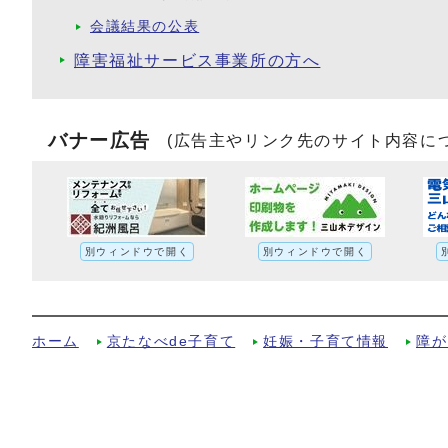
会議結果の公表
障害福祉サービス事業所の方へ
バナー広告
(広告主やリンク先のサイト内容に
別ウィンドウで開く
別ウィンドウで開く
日常生活用具への別ルート
ホーム
京たなべde子育て
妊娠・子育て情報
障が