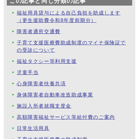
この記事と同じ分類の記事
福祉用具貸与による自己負担を助成します
（更生援助費令和8年度前期分）
障害者通所交通費
子育て支援医療費助成制度のマイナ保険証で
の受診について
福祉タクシー等利用支援
児童手当
心身障害者扶養共済
身体障害者自動車改造助成事業
施設入所者就職支度金
高額障害福祉サービス等給付費のご案内
日常生活用具