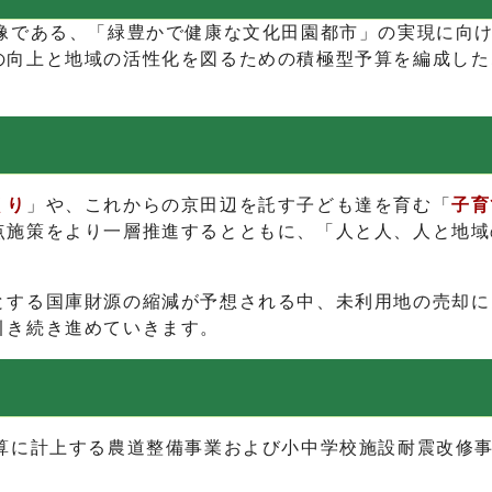
像である、「緑豊かで健康な文化田園都市」の実現に向
向上と地域の活性化を図るための積極型予算を編成した
。
くり
」や、これからの京田辺を託す子ども達を育む「
子育
点施策をより一層推進するとともに、「人と人、人と地域
とする国庫財源の縮減が予想される中、未利用地の売却に
引き続き進めていきます。
算に計上する農道整備事業および小中学校施設耐震改修事