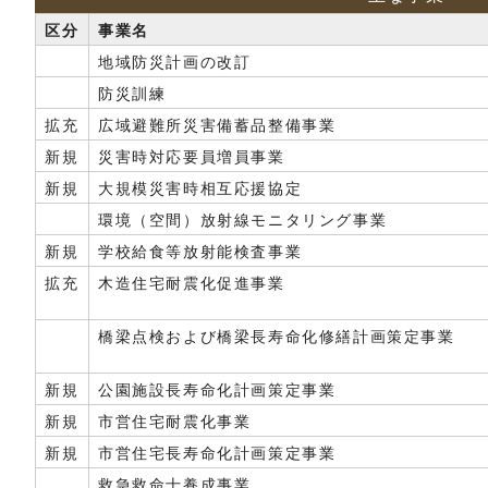
区分
事業名
地域防災計画の改訂
防災訓練
拡充
広域避難所災害備蓄品整備事業
新規
災害時対応要員増員事業
新規
大規模災害時相互応援協定
環境（空間）放射線モニタリング事業
新規
学校給食等放射能検査事業
拡充
木造住宅耐震化促進事業
橋梁点検および橋梁長寿命化修繕計画策定事業
新規
公園施設長寿命化計画策定事業
新規
市営住宅耐震化事業
新規
市営住宅長寿命化計画策定事業
救急救命士養成事業