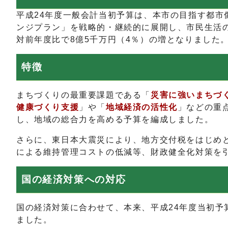
平成24年度一般会計当初予算は、本市の目指す都市
ンジプラン」を戦略的・継続的に展開し、市民生活の
対前年度比で8億5千万円（4％）の増となりました
特徴
まちづくりの最重要課題である「
災害に強いまちづ
健康づくり支援
」や「
地域経済の活性化
」などの重
し、地域の総合力を高める予算を編成しました。
さらに、東日本大震災により、地方交付税をはじめ
による維持管理コストの低減等、財政健全化対策を
国の経済対策への対応
国の経済対策に合わせて、本来、平成24年度当初予
ました。