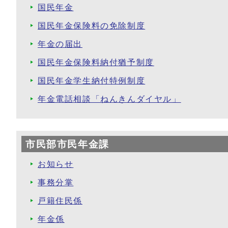
国民年金
国民年金保険料の免除制度
年金の届出
国民年金保険料納付猶予制度
国民年金学生納付特例制度
年金電話相談「ねんきんダイヤル」
市民部市民年金課
お知らせ
事務分掌
戸籍住民係
年金係