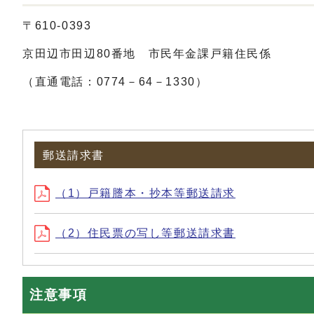
〒610-0393
京田辺市田辺80番地 市民年金課戸籍住民係
（直通電話：0774－64－1330）
郵送請求書
（1）戸籍謄本・抄本等郵送請求
（2）住民票の写し等郵送請求書
注意事項