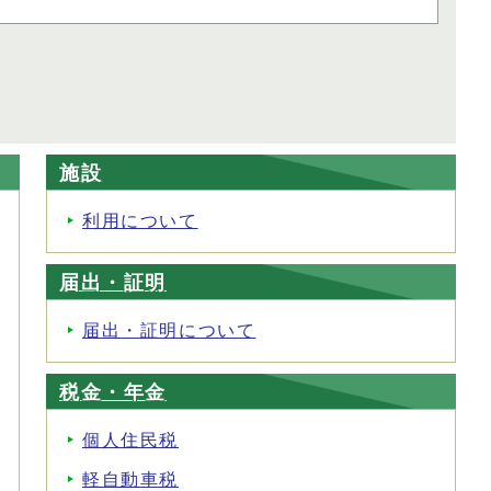
施設
利用について
届出・証明
届出・証明について
税金・年金
個人住民税
軽自動車税