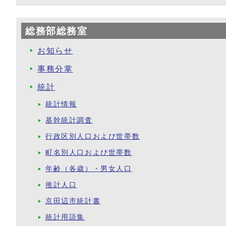
総務部総務室
お知らせ
事務分掌
統計
統計情報
基幹統計調査
行政区別人口および世帯数
町名別人口および世帯数
年齢（各歳）・男女人口
推計人口
京田辺市統計書
統計用語集