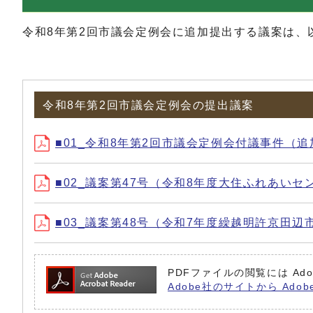
令和8年第2回市議会定例会に追加提出する議案は、
令和8年第2回市議会定例会の提出議案
■01_令和8年第2回市議会定例会付議事件（
■02_議案第47号（令和8年度大住ふれあい
■03_議案第48号（令和7年度繰越明許京田
PDFファイルの閲覧には Ado
Adobe社のサイトから Adob