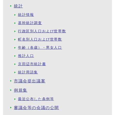
統計
統計情報
基幹統計調査
行政区別人口および世帯数
町名別人口および世帯数
年齢（各歳）・男女人口
推計人口
京田辺市統計書
統計用語集
市議会提出議案
例規集
最近公布した条例等
審議会等の会議の公開