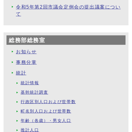
令和5年第2回市議会定例会の提出議案につい
て
総務部総務室
お知らせ
事務分掌
統計
統計情報
基幹統計調査
行政区別人口および世帯数
町名別人口および世帯数
年齢（各歳）・男女人口
推計人口