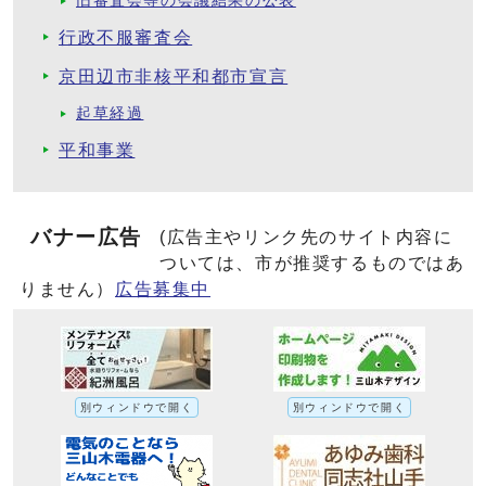
旧審査会等の会議結果の公表
行政不服審査会
京田辺市非核平和都市宣言
起草経過
平和事業
バナー広告
(広告主やリンク先のサイト内容に
ついては、市が推奨するものではあ
りません）
広告募集中
別ウィンドウで開く
別ウィンドウで開く