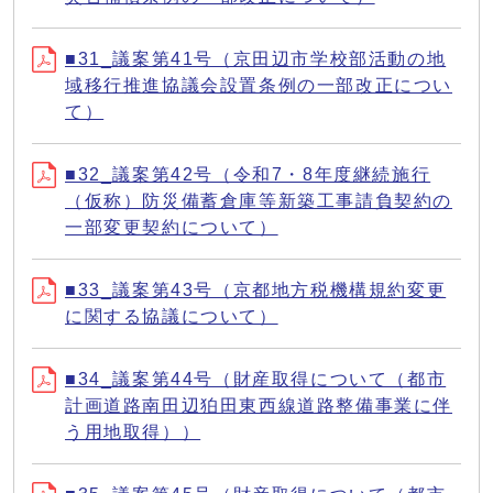
■31_議案第41号（京田辺市学校部活動の地
域移行推進協議会設置条例の一部改正につい
て）
■32_議案第42号（令和7・8年度継続施行
（仮称）防災備蓄倉庫等新築工事請負契約の
一部変更契約について）
■33_議案第43号（京都地方税機構規約変更
に関する協議について）
■34_議案第44号（財産取得について（都市
計画道路南田辺狛田東西線道路整備事業に伴
う用地取得））