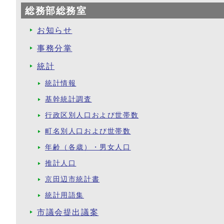
総務部総務室
お知らせ
事務分掌
統計
統計情報
基幹統計調査
行政区別人口および世帯数
町名別人口および世帯数
年齢（各歳）・男女人口
推計人口
京田辺市統計書
統計用語集
市議会提出議案