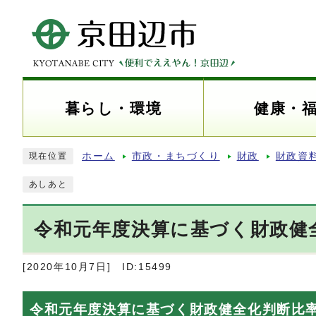
暮らし・環境
健康・
ホーム
市政・まちづくり
財政
財政資
現在位置
あしあと
令和元年度決算に基づく財政健
[2020年10月7日]
ID:15499
令和元年度決算に基づく財政健全化判断比