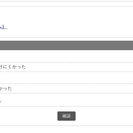
へ）
けにくかった
かった
。
確認