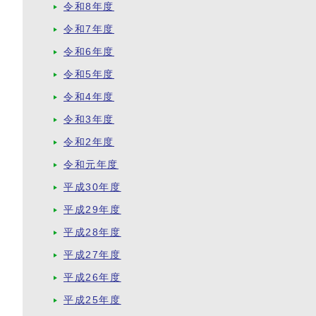
令和8年度
令和7年度
令和6年度
令和5年度
令和4年度
令和3年度
令和2年度
令和元年度
平成30年度
平成29年度
平成28年度
平成27年度
平成26年度
平成25年度