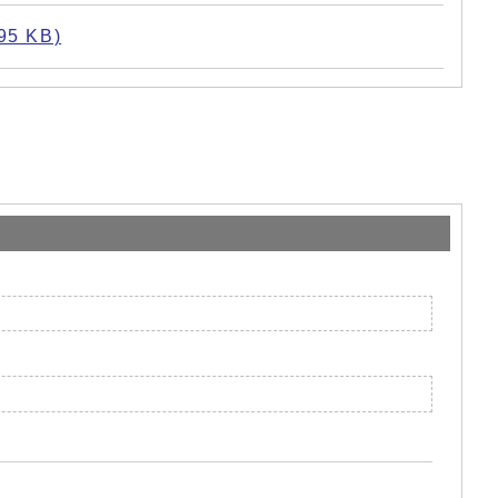
5 KB)