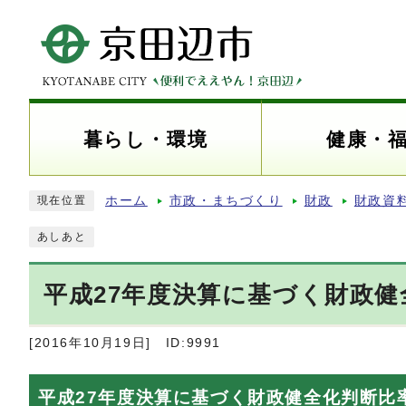
暮らし・環境
健康・
ホーム
市政・まちづくり
財政
財政資
現在位置
あしあと
平成27年度決算に基づく財政健
[2016年10月19日]
ID:9991
平成27年度決算に基づく財政健全化判断比