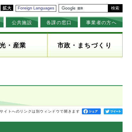
拡大
Foreign Languages
検索
公共施設
各課の窓口
事業者の方へ
光・産業
市政・まちづくり
サイトへのリンクは別ウィンドウで開きます