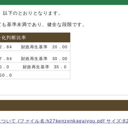
、以下のとおりとなります。
も基準未満であり、健全な段階です。
全化判断比率
2．84 財政再生基準 20．00
7．84 財政再生基準 30．00
5．0 財政再生基準 35．0
0．0
ァイル名:h27kenzenkagaiyou.pdf サイズ:82.