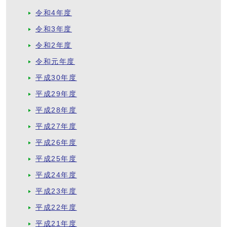
令和4年度
令和3年度
令和2年度
令和元年度
平成30年度
平成29年度
平成28年度
平成27年度
平成26年度
平成25年度
平成24年度
平成23年度
平成22年度
平成21年度