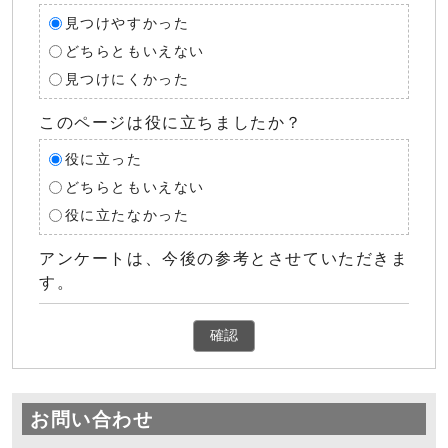
見つけやすかった
どちらともいえない
見つけにくかった
このページは役に立ちましたか？
役に立った
どちらともいえない
役に立たなかった
アンケートは、今後の参考とさせていただきま
す。
確認
お問い合わせ