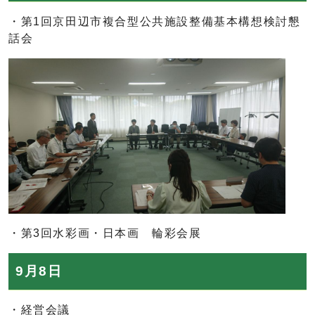
・第1回京田辺市複合型公共施設整備基本構想検討懇
話会
・第3回水彩画・日本画 輪彩会展
9月8日
・経営会議