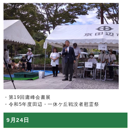
・第19回庸峰会書展
・令和5年度田辺・一休ケ丘戦没者慰霊祭
9月24日