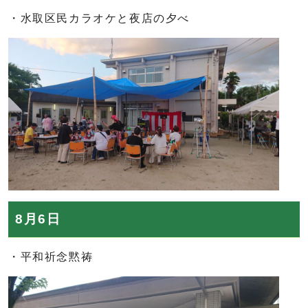
・水取区民カラオケと夜店の夕べ
8月6日
・平和祈念黙祷