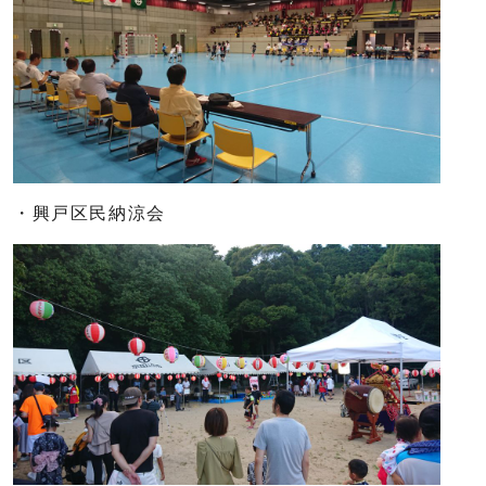
・興戸区民納涼会