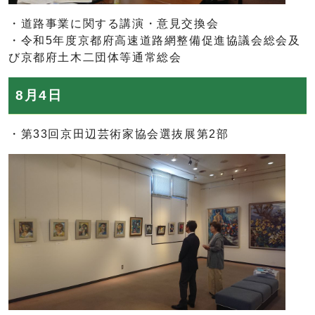
・道路事業に関する講演・意見交換会
・令和5年度京都府高速道路網整備促進協議会総会及
び京都府土木二団体等通常総会
8月4日
・第33回京田辺芸術家協会選抜展第2部