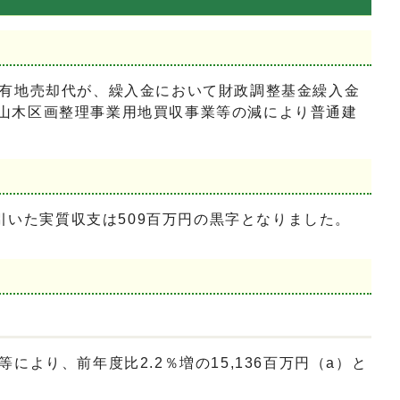
有地売却代が、繰入金において財政調整基金繰入金
、三山木区画整理事業用地買収事業等の減により普通建
引いた実質収支は509百万円の黒字となりました。
り、前年度比2.2％増の15,136百万円（a）と