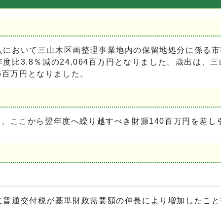
入において三山木区画整理事業地内の保留地処分に係る市
比3.8％減の24,064百万円となりました。歳出は
16百万円となりました。
り、ここから翌年度へ繰り越すべき財源140百万円を差し
通交付税が基準財政需要額の伸長により増加したこと等によ