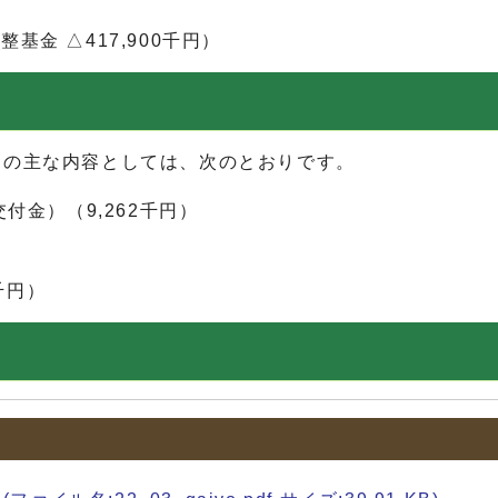
基金 △417,900千円）
出の主な内容としては、次のとおりです。
金）（9,262千円）
千円）