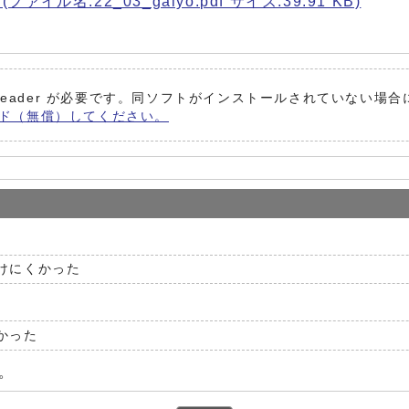
名:22_03_gaiyo.pdf サイズ:39.91 KB)
。
 Reader が必要です。同ソフトがインストールされていない場合
ンロード（無償）してください。
けにくかった
かった
。