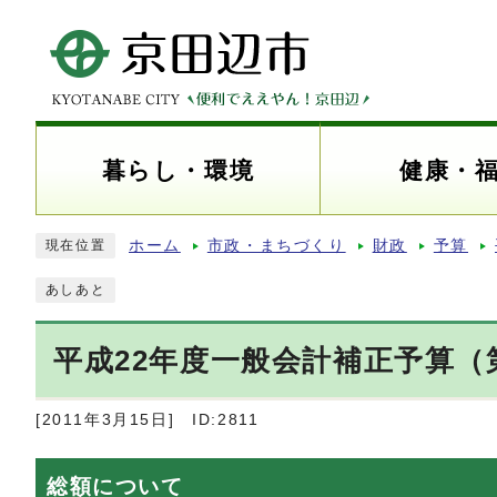
暮らし・環境
健康・
ホーム
市政・まちづくり
財政
予算
現在位置
あしあと
平成22年度一般会計補正予算（
[2011年3月15日]
ID:2811
総額について