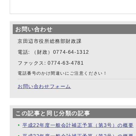
お問い合わせ
京田辺市役所総務部財政課
電話: （財政）0774-64-1312
ファックス: 0774-63-4781
電話番号のかけ間違いにご注意ください！
お問い合わせフォーム
この記事と同じ分類の記事
平成22年度一般会計補正予算（第3号）の概要