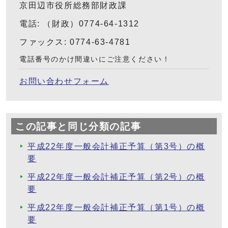
京田辺市役所総務部財政課
電話: （財政）0774-64-1312
ファックス: 0774-63-4781
電話番号のかけ間違いにご注意ください！
お問い合わせフォーム
この記事と同じ分類の記事
平成22年度一般会計補正予算（第3号）の概
要
平成22年度一般会計補正予算（第2号）の概
要
平成22年度一般会計補正予算（第1号）の概
要