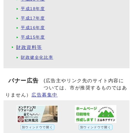
平成18年度
平成17年度
平成16年度
平成15年度
財政資料等
財政健全化比率
バナー広告
(広告主やリンク先のサイト内容に
ついては、市が推奨するものではあ
りません）
広告募集中
別ウィンドウで開く
別ウィンドウで開く