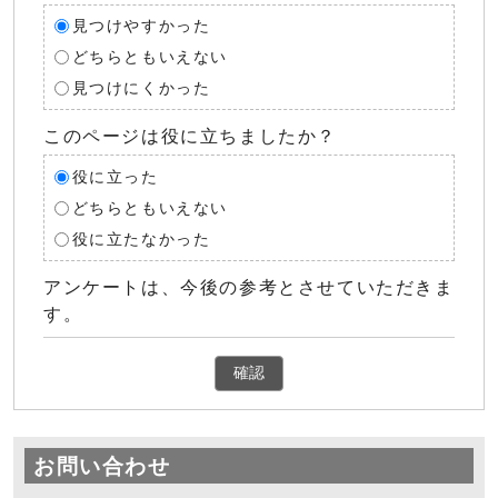
見つけやすかった
どちらともいえない
見つけにくかった
このページは役に立ちましたか？
役に立った
どちらともいえない
役に立たなかった
アンケートは、今後の参考とさせていただきま
す。
確認
お問い合わせ