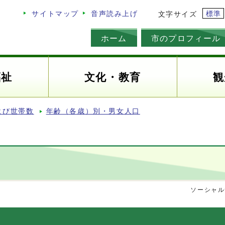
標準
サイトマップ
音声読み上げ
文字サイズ
ホーム
市のプロフィール
福祉
文化・教育
観
よび世帯数
年齢（各歳）別・男女人口
ソーシャル