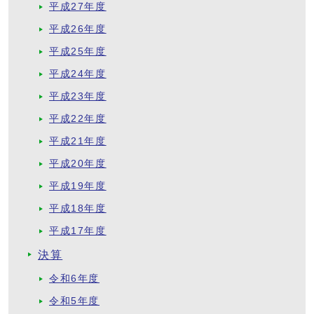
平成27年度
平成26年度
平成25年度
平成24年度
平成23年度
平成22年度
平成21年度
平成20年度
平成19年度
平成18年度
平成17年度
決算
令和6年度
令和5年度