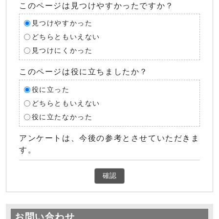
このページは見つけやすかったですか？
見つけやすかった
どちらともいえない
見つけにくかった
このページは役に立ちましたか？
役に立った
どちらともいえない
役に立たなかった
アンケートは、今後の参考とさせていただきま
す。
確認
お問い合わせ