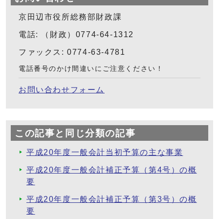
京田辺市役所総務部財政課
電話: （財政）0774-64-1312
ファックス: 0774-63-4781
電話番号のかけ間違いにご注意ください！
お問い合わせフォーム
この記事と同じ分類の記事
平成20年度一般会計当初予算の主な事業
平成20年度一般会計補正予算（第4号）の概
要
平成20年度一般会計補正予算（第3号）の概
要