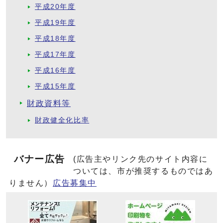
平成20年度
平成19年度
平成18年度
平成17年度
平成16年度
平成15年度
財政資料等
財政健全化比率
バナー広告
(広告主やリンク先のサイト内容に
ついては、市が推奨するものではあ
りません）
広告募集中