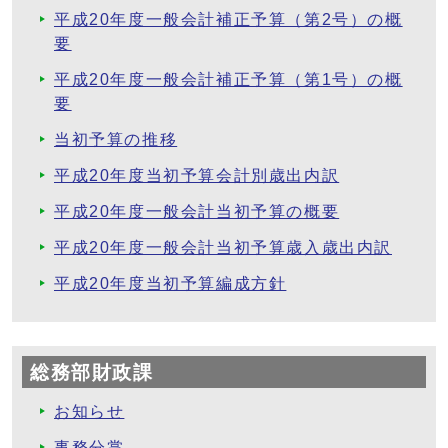
平成20年度一般会計補正予算（第2号）の概
要
平成20年度一般会計補正予算（第1号）の概
要
当初予算の推移
平成20年度当初予算会計別歳出内訳
平成20年度一般会計当初予算の概要
平成20年度一般会計当初予算歳入歳出内訳
平成20年度当初予算編成方針
総務部財政課
お知らせ
事務分掌