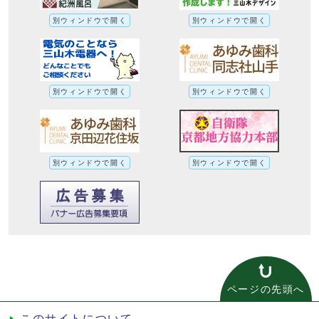
別ウィンドウで開く
別ウィンドウで開く
別ウィンドウで開く
別ウィンドウで開く
別ウィンドウで開く
別ウィンドウで開く
ページの先頭へ
このサイトについて