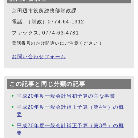
京田辺市役所総務部財政課
電話: （財政）0774-64-1312
ファックス: 0774-63-4781
電話番号のかけ間違いにご注意ください！
お問い合わせフォーム
この記事と同じ分類の記事
平成20年度一般会計当初予算の主な事業
平成20年度一般会計補正予算（第4号）の概
要
平成20年度一般会計補正予算（第3号）の概
要