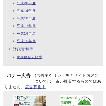
平成20年度
平成19年度
平成18年度
平成17年度
平成16年度
平成15年度
財政資料等
財政健全化比率
バナー広告
(広告主やリンク先のサイト内容に
ついては、市が推奨するものではあ
りません）
広告募集中